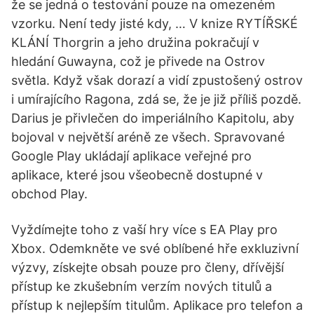
že se jedná o testování pouze na omezeném
vzorku. Není tedy jisté kdy, … V knize RYTÍŘSKÉ
KLÁNÍ Thorgrin a jeho družina pokračují v
hledání Guwayna, což je přivede na Ostrov
světla. Když však dorazí a vidí zpustošený ostrov
i umírajícího Ragona, zdá se, že je již příliš pozdě.
Darius je přivlečen do imperiálního Kapitolu, aby
bojoval v největší aréně ze všech. Spravované
Google Play ukládají aplikace veřejné pro
aplikace, které jsou všeobecně dostupné v
obchod Play.
Vyždímejte toho z vaší hry více s EA Play pro
Xbox. Odemkněte ve své oblíbené hře exkluzivní
výzvy, získejte obsah pouze pro členy, dřívější
přístup ke zkušebním verzím nových titulů a
přístup k nejlepším titulům. Aplikace pro telefon a