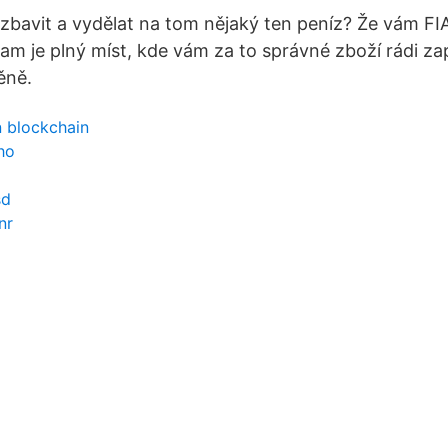
h zbavit a vydělat na tom nějaký ten peníz? Že vám F
am je plný míst, kde vám za to správné zboží rádi zap
ěně.
n blockchain
ho
sd
nr