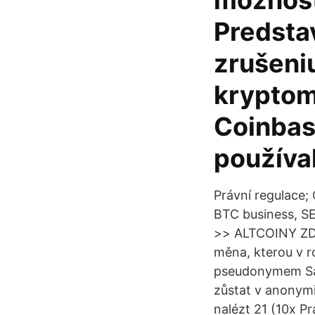
možnosť
Predstav
zrušeni
kryptom
Coinbas
používal
Právní regulace;
BTC business, SE
>> ALTCOINY ZDA
měna, kterou v ro
pseudonymem Sat
zůstat v anonymi
nalézt 21 (10x Pr