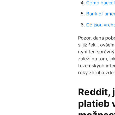
Como hacer b
Bank of amer
Co jsou vrch
Pozor, daná pobo
si již řekli, ovš
nyní ten správný 
záleží na tom, ja
tuzemských intern
roky zhruba zdese
Reddit, 
platieb 