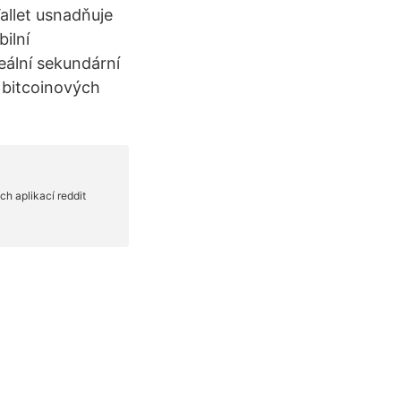
allet usnadňuje
ilní
eální sekundární
r bitcoinových