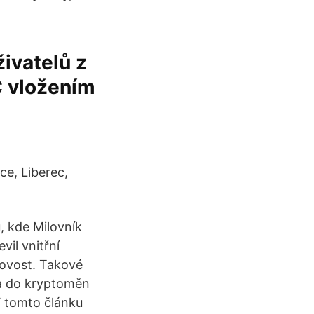
živatelů z
TC vložením
ce, Liberec,
, kde Milovník
il vnitřní
tovost. Takové
ra do kryptoměn
V tomto článku