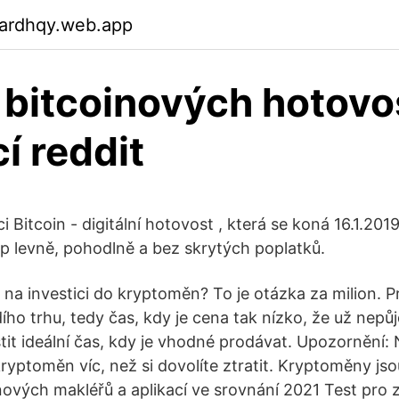
gardhqy.web.app
 bitcoinových hotovo
í reddit
 Bitcoin - digitální hotovost , která se koná 16.1.201
p levně, pohodlně a bez skrytých poplatků.
s na investici do kryptoměn? To je otázka za milion. P
ho trhu, tedy čas, kdy je cena tak nízko, že už nepůjd
tit ideální čas, kdy je vhodné prodávat. Upozornění:
kryptoměn víc, než si dovolíte ztratit. Kryptoměny js
inových makléřů a aplikací ve srovnání 2021 Test pro 