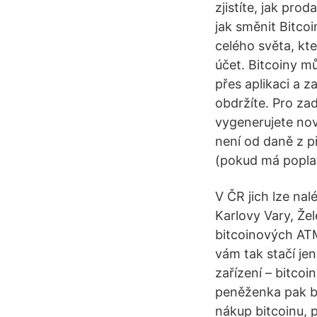
zjistíte, jak pro
jak směnit Bitcoi
celého světa, kt
účet. Bitcoiny m
přes aplikaci a 
obdržíte. Pro zad
vygenerujete nov
není od daně z p
(pokud má poplat
V ČR jich lze nal
Karlovy Vary, Žel
bitcoinových ATM
vám tak stačí jen
zařízení – bitcoi
peněženka pak bu
nákup bitcoinu, 