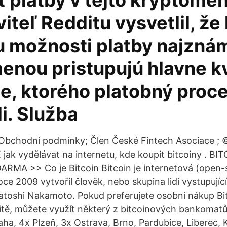
 platby v tejto kryptomen
iteľ Redditu vysvetlil, že 
u možnosti platby najzná
enou pristupujú hlavne kv
e, ktorého platobný proc
i. Služba
 Obchodní podmínky; Člen České Fintech Asociace ; 
 jak vydělávat na internetu, kde koupit bitcoiny . 
RMA >> Co je Bitcoin Bitcoin je internetová (open-
ce 2009 vytvořil člověk, nebo skupina lidí vystupujíc
oshi Nakamoto. Pokud preferujete osobní nákup Bit
tě, můžete využít některý z bitcoinových bankomatů.
aha, 4x Plzeň, 3x Ostrava, Brno, Pardubice, Liberec, 