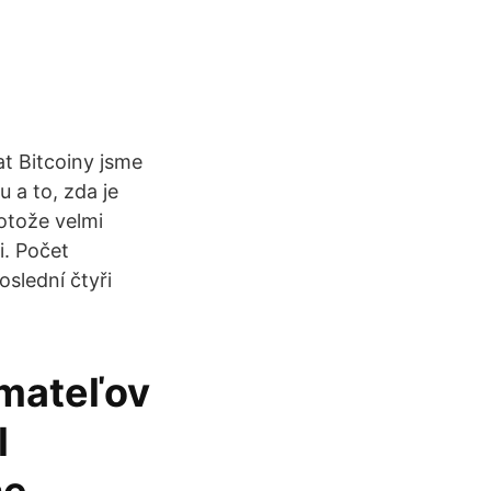
t Bitcoiny jsme
u a to, zda je
rotože velmi
i. Počet
oslední čtyři
ímateľov
l