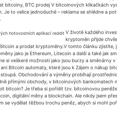
at bitcoiny, BTC prodej V bitcoinových klikačkách vy
m. Je to velice jednoduché – reklama se shlédne a pot
.
V životě každého inves
kryptoměn přijde chvíl
itcoin a prodat kryptoměny.V tomto článku zjistíte, 
měny jako je Ethereum, Litecoin a další a také jak sm
e si veškeré možnosti jako jsou burzy a směnárny v 
i Bitcoin automaty, které jsou k Zájem o nákup bitc
 stoupá. Obchodování a výměny probíhají prostředni
dně přímými obchody, v bitcoinových bankomatech n
t bitcoin? Je třeba si pořídit tzv. bitcoinovou peněž
coin, digitální měny a blockchain. Ale nikdy jsem př
žím se vydělat těžbou trochu peněz, abych si mohl poř