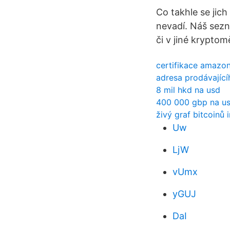
Co takhle se jic
nevadí. Náš sezn
či v jiné kryptom
certifikace amazo
adresa prodávající
8 mil hkd na usd
400 000 gbp na u
živý graf bitcoinů i
Uw
LjW
vUmx
yGUJ
DaI