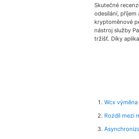
Skutečné recenze
odesílání, příjem
kryptoměnové pen
nástroj služby P
tržišť. Díky apli
Wcx výměna 
Rozdíl mezi m
Asynchroniza