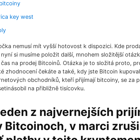
itcoiny
ica key west
oly
čka nemusí mít vyšší hotovost k dispozici. Kde proda
em nyní si musíme položit další, mnohem složitější otázk
čas na prodej Bitcoinů. Otázka je to složitá proto, p
ké zhodnocení čekáte a také, kdy jste Bitcoin kupoval
etových obchodníků, kteří přijímají bitcoiny, se za p
tinásobil na přibližně tisícovku.
jeden z najvernejších prij
v Bitcoinoch, v marci zruši