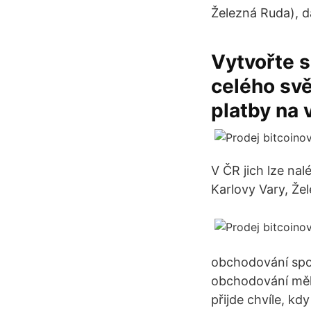
Železná Ruda), da
Vytvořte si
celého svě
platby na 
V ČR jich lze nal
Karlovy Vary, Žel
obchodování spoj
obchodování mělo
přijde chvíle, k