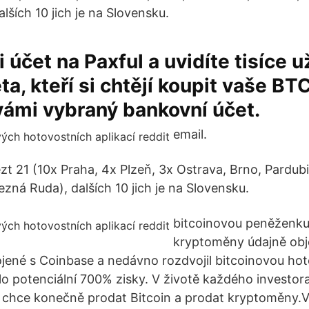
lších 10 jich je na Slovensku.
 účet na Paxful a uvidíte tisíce u
ta, kteří si chtějí koupit vaše B
vámi vybraný bankovní účet.
email.
ézt 21 (10x Praha, 4x Plzeň, 3x Ostrava, Brno, Pardubi
ezná Ruda), dalších 10 jich je na Slovensku.
bitcoinovou peněženku
kryptoměny údajně objev
ené s Coinbase a nedávno rozdvojil bitcoinovou ho
 potenciální 700% zisky. V životě každého investo
dy chce konečně prodat Bitcoin a prodat kryptoměny.