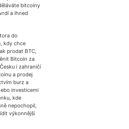
děláváte bitcoiny
vrdí a ihned
tora do
e, kdy chce
jak prodat BTC,
ěnit Bitcoin za
Česku i zahraničí
oinu a prodej
ctvím burz a
ebo investicemi
enku, kde
esně nepochopil,
ídit výkonnější