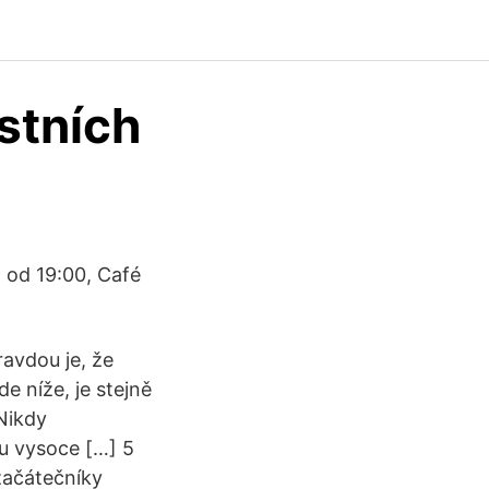
stních
9 od 19:00, Café
ravdou je, že
e níže, je stejně
 Nikdy
ou vysoce […] 5
začátečníky