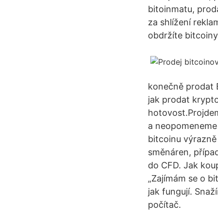
bitoinmatu, prod
za shlížení rekla
obdržíte bitcoiny
konečně prodat B
jak prodat krypto
hotovost.Projdem
a neopomeneme an
bitcoinu výrazně
směnáren, přípa
do CFD. Jak koupi
„Zajímám se o bit
jak fungují. Sna
počítač.