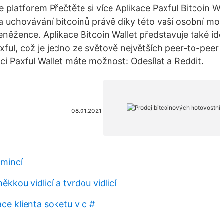
 platforem Přečtěte si více Aplikace Paxful Bitcoin W
 a uchovávání bitcoinů právě díky této vaší osobní mob
ěžence. Aplikace Bitcoin Wallet představuje také id
axful, což je jedno ze světově největších peer-to-pee
kaci Paxful Wallet máte možnost: Odesílat a Reddit.
08.01.2021
mincí
ěkkou vidlicí a tvrdou vidlicí
ce klienta soketu v c #