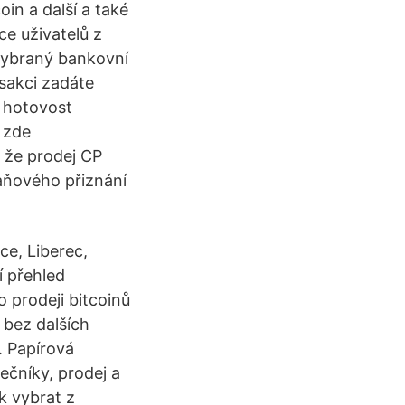
oin a další a také
ce uživatelů z
 vybraný bankovní
sakci zadáte
 hotovost
i zde
 že prodej CP
aňového přiznání
ce, Liberec,
í přehled
 prodeji bitcoinů
 bez dalších
. Papírová
ečníky, prodej a
k vybrat z