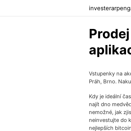
investerarpen
Prodej
aplikac
Vstupenky na akci
Práh, Brno. Naku
Kdy je ideální ča
najít dno medvědí
nemožné, jak zjis
neinvestujte do 
nejlepších bitco