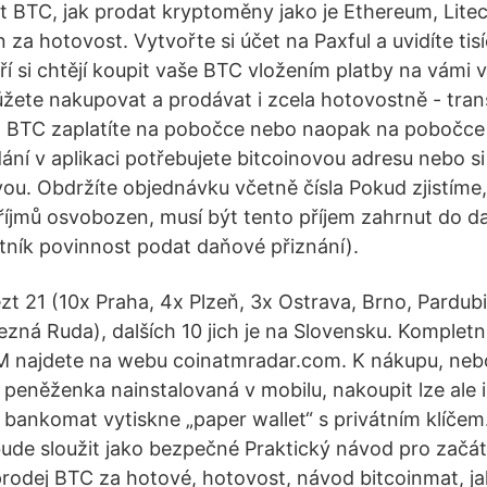
dat BTC, jak prodat kryptoměny jako je Ethereum, Litec
n za hotovost. Vytvořte si účet na Paxful a uvidíte tisí
eří si chtějí koupit vaše BTC vložením platby na vámi
ůžete nakupovat a prodávat i zcela hotovostně - tran
za BTC zaplatíte na pobočce nebo naopak na pobočce
ání v aplikaci potřebujete bitcoinovou adresu nebo s
ou. Obdržíte objednávku včetně čísla Pokud zjistíme,
říjmů osvobozen, musí být tento příjem zahrnut do d
ník povinnost podat daňové přiznání).
ézt 21 (10x Praha, 4x Plzeň, 3x Ostrava, Brno, Pardubi
ezná Ruda), dalších 10 jich je na Slovensku. Kompletn
 najdete na webu coinatmradar.com. K nákupu, nebo
 peněženka nainstalovaná v mobilu, nakoupit lze ale i
n bankomat vytiskne „paper wallet“ s privátním klíčem
de sloužit jako bezpečné Praktický návod pro začát
prodej BTC za hotové, hotovost, návod bitcoinmat, ja