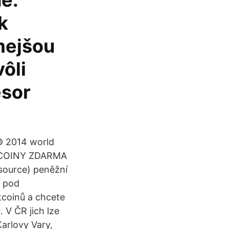
e.
k
mejšou
ôli
esor
© 2014 world
BITCOINY ZDARMA
source) peněžní
í pod
coinů a chcete
 V ČR jich lze
Karlovy Vary,