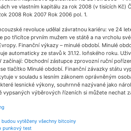
ách ve vlastním kapitálu za rok 2008 (v tisících Kč) 
Rok 2008 Rok 2007 Rok 2006 pol. 1.
couzské revoluce udělal závratnou kariéru: ve 24 let
e po třicítce prvním mužem ve státě a na vrcholu své
Evropy. Finanční výkazy – minulé období. Minulé obd
je automaticky ze stavů k 31.12. loňského roku. Uživa
ačínají: Obchodní zástupce zprovozní ruční poříze
se tlačítko Minulé období. Finanční závazky státu vypl
kytuje v souladu s lesním zákonem oprávněným osob
které lesnické výkony, souhrnně nazývané jako náro
 vypsaných výběrových řízeních si můžete nechat za
ng
d budou vytěženy všechny bitcoiny
o punkový test