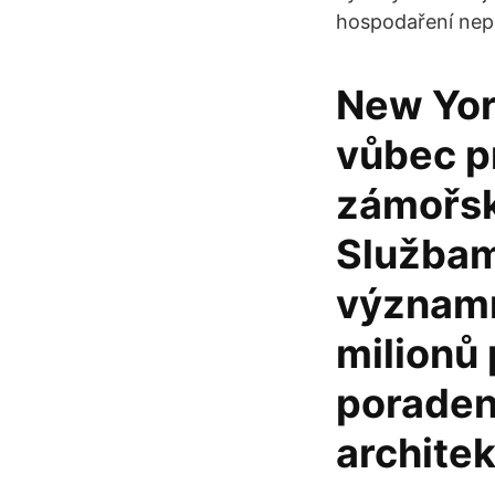
hospodaření nepu
New York
vůbec pr
zámořský
Službam
významn
milionů 
poradens
archite