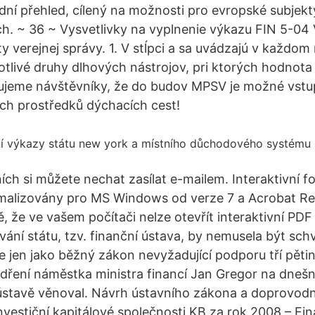
adní přehled, cílený na možnosti pro evropské subjekt
h. ~ 36 ~ Vysvetlivky na vyplnenie výkazu FIN 5-04
y verejnej správy. 1. V stĺpci a sa uvádzajú v každom 
livé druhy dlhových nástrojov, pri ktorých hodnota v
ujeme návštěvníky, že do budov MPSV je možné vstu
ch prostředků dýchacích cest!
ích si můžete nechat zasílat e-mailem. Interaktivní f
malizovány pro MS Windows od verze 7 a Acrobat Rea
ě, že ve vašem počítači nelze otevřít interaktivní PDF
ání státu, tzv. finanční ústava, by nemusela být sch
le jen jako běžný zákon nevyžadující podporu tří pěti
ádření náměstka ministra financí Jan Gregor na dnešn
í ústavě věnoval. Návrh ústavního zákona a doprovo
nvestiční kapitálové společnosti KB za rok 2008 – Fi