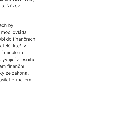
Čis. Název
ech byl
 moci ovládal
obí do finančních
telé, kteří v
ní minulého
ývající z lesního
ám finanční
ky ze zákona.
sílat e-mailem.