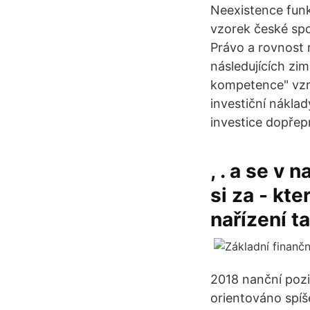
Neexistence funk
vzorek české spol
Právo a rovnost 
následujících zi
kompetence" vzr
investiční nákla
investice dopřep
, . a se v n
si za - kte
nařízení t
2018 nanční pozi
orientováno spí