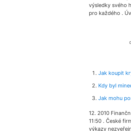
výsledky svého h
pro každého . Úv
Jak koupit k
Kdy byl mine
Jak mohu pos
12. 2010 Finančn
11:50 . České fir
výkazy nezveřejn