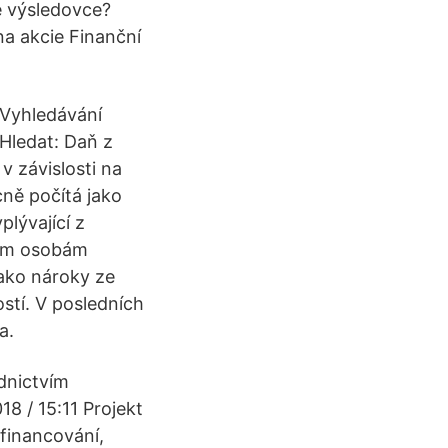
e výsledovce?
na akcie Finanční
Vyhledávání
Hledat: Daň z
v závislosti na
cně počítá jako
lývající z
ným osobám
jako nároky ze
stí. V posledních
a.
dnictvím
18 / 15:11 Projekt
 financování,