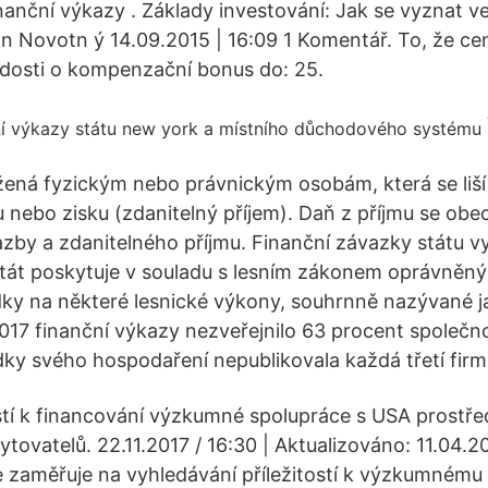
nanční výkazy . Základy investování: Jak se vyznat v
n Novotn ý 14.09.2015 | 16:09 1 Komentář. To, že ce
ádosti o kompenzační bonus do: 25.
ožená fyzickým nebo právnickým osobám, která se liší 
u nebo zisku (zdanitelný příjem). Daň z příjmu se obe
zby a zdanitelného příjmu. Finanční závazky státu vyp
Stát poskytuje v souladu s lesním zákonem oprávně
dky na některé lesnické výkony, souhrnně nazývané 
017 finanční výkazy nezveřejnilo 63 procent společno
edky svého hospodaření nepublikovala každá třetí firm
ostí k financování výzkumné spolupráce s USA prostře
ovatelů. 22.11.2017 / 16:30 | Aktualizováno: 11.04.20
 se zaměřuje na vyhledávání příležitostí k výzkumnému