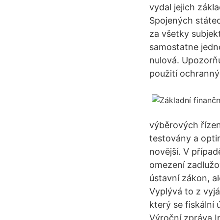
vydal jejich zákl
Spojených státec
za všetky subjekt
samostatne jednot
nulová. Upozorň
použití ochranný
výběrových řízen
testovány a opti
novější. V případ
omezení zadlužov
ústavní zákon, a
Vyplývá to z vyj
který se fiskáln
Výroční zpráva I