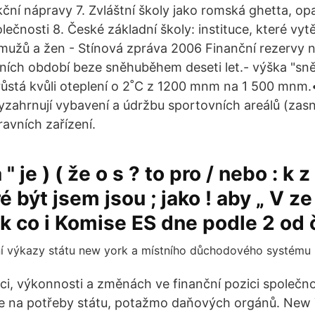
ční nápravy 7. Zvláštní školy jako romská ghetta, op
ečnosti 8. České základní školy: instituce, které vytě
mužů a žen - Stínová zpráva 2006 Finanční rezervy n
mních období beze sněhuběhem deseti let.- výška "sn
ůstá kvůli oteplení o 2˚C z 1200 mnm na 1 500 mnm.
dyzahrnují vybavení a údržbu sportovních areálů (zas
ravních zařízení.
a " je ) ( že o s ? to pro / nebo : k 
ré být jsem jsou ; jako ! aby „ V ze
ak co i Komise ES dne podle 2 od 
ci, výkonnosti a změnách ve finanční pozici společn
še na potřeby státu, potažmo daňových orgánů. New 