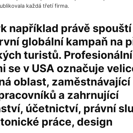
blikovala každá třetí firma.
 například právě spouští 
vní globální kampaň na p
ch turistů. Profesionální
i se v USA označuje velic
á oblast, zaměstnávající 
pracovníků a zahrnující
tví, účetnictví, právní sl
ktonické práce, design