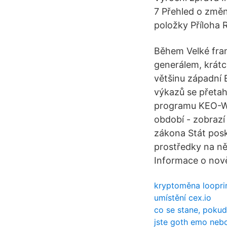
7 Přehled o změn
položky Příloha 
Během Velké fran
generálem, krátc
většinu západní 
výkazů se přetahu
programu KEO-W z
období - zobrazí 
zákona Stát pos
prostředky na ně
Informace o nově
kryptoměna loopri
umístění cex.io
co se stane, poku
jste goth emo neb