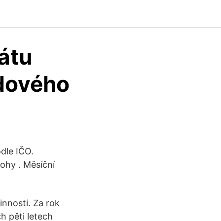
átu
dového
dle IČO.
lohy . Měsíční
innosti. Za rok
h pěti letech