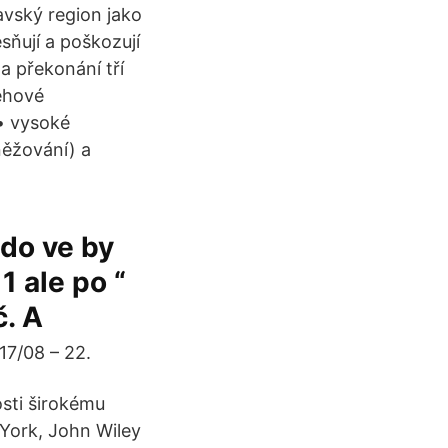
avský region jako
sňují a poškozují
a překonání tří
ěhové
• vysoké
něžování) a
z do ve by
 1 ale po “
č. A
17/08 – 22.
osti širokému
York, John Wiley