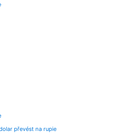
e
e
dolar převést na rupie