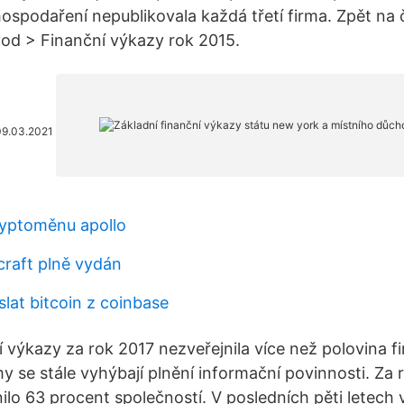
ospodaření nepublikovala každá třetí firma. Zpět na
od > Finanční výkazy rok 2015.
09.03.2021
ryptoměnu apollo
craft plně vydán
lat bitcoin z coinbase
í výkazy za rok 2017 nezveřejnila více než polovina f
my se stále vyhýbají plnění informační povinnosti. Za 
ilo 63 procent společností. V posledních pěti letech