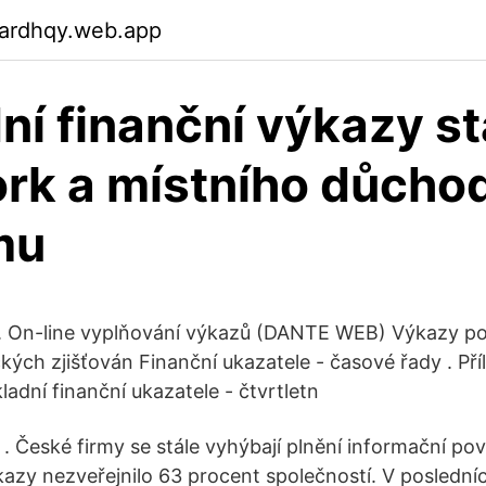
gardhqy.web.app
ní finanční výkazy st
rk a místního důcho
mu
t. On-line vyplňování výkazů (DANTE WEB) Výkazy po
kých zjišťován Finanční ukazatele - časové řady . Pří
ladní finanční ukazatele - čtvrtletn
. České firmy se stále vyhýbají plnění informační pov
kazy nezveřejnilo 63 procent společností. V posledníc