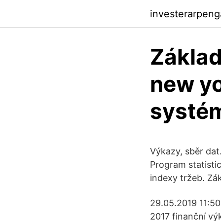
investerarpen
Základ
new yo
systé
Výkazy, sběr da
Program statistic
indexy tržeb. Zák
29.05.2019 11:50 
2017 finanční vý