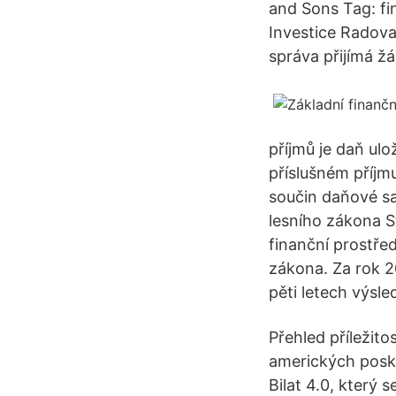
and Sons Tag: fi
Investice Radova
správa přijímá ž
příjmů je daň ul
příslušném příjm
součin daňové sa
lesního zákona 
finanční prostře
zákona. Za rok 2
pěti letech výsl
Přehled příležit
amerických poskyt
Bilat 4.0, který