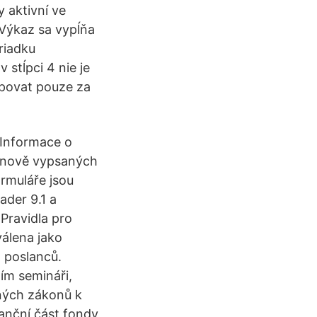
y aktivní ve
 Výkaz sa vypĺňa
riadku
 stĺpci 4 nie je
povat pouze za
Informace o
nově vypsaných
ormuláře jsou
der 9.1 a
 Pravidla pro
válena jako
n poslanců.
ím semináři,
dných zákonů k
nanční část fondy