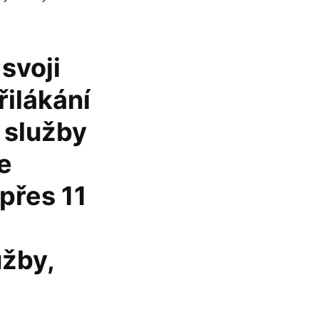
svoji
řilákání
 služby
e
přes 11
užby,