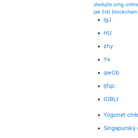
sledujte omg onlin
jak číst blockchain
lgJ
HU
zhy
Yx
qwOb
Ijfqc
tDBLt
Yogonet chil
Singapurský 