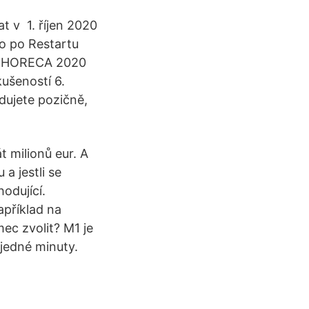
t v 1. říjen 2020
o po Restartu
 v HORECA 2020
ušeností 6.
dujete pozičně,
 milionů eur. A
 a jestli se
odující.
apříklad na
ec zvolit? M1 je
jedné minuty.