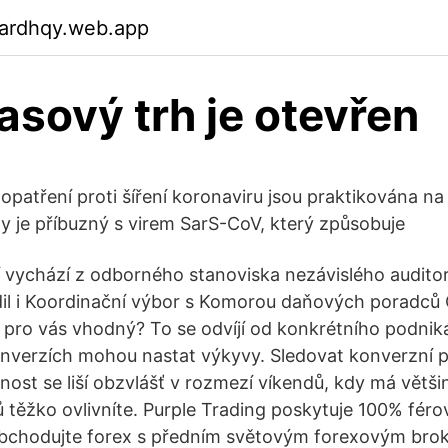
gardhqy.web.app
asový trh je otevřen
opatření proti šíření koronaviru jsou praktikována na 
y je příbuzný s virem SarS-CoV, který způsobuje
vychází z odborného stanoviska nezávislého auditor
il i Koordinační výbor s Komorou daňových poradců
e pro vás vhodný? To se odvíjí od konkrétního podnik
onverzích mohou nastat výkyvy. Sledovat konverzní 
st se liší obzvlášť v rozmezí víkendů, kdy má většina
 těžko ovlivníte. Purple Trading poskytuje 100% fér
Obchodujte forex s předním světovým forexovým bro