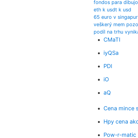
fondos para dibuj
eth k usdt k usd
65 euro v singapu
veškerý mem pozo
podíl na trhu vynik
CMaTI
iyQSa
PDl
iO
aQ
Cena mince 
Hpy cena akc
Pow-r-matic