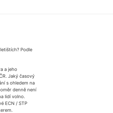
letištích? Podle
a a jeho
 ČR. Jaký časový
ání s ohledem na
poměr denně není
 lidí volno.
ové ECN / STP
kerem.