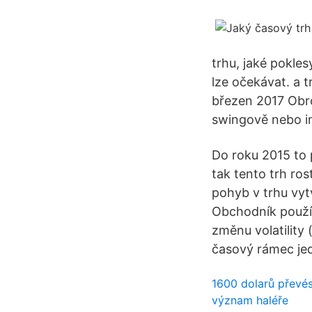
trhu, jaké pokle
lze očekávat. a 
březen 2017 Obro
swingově nebo i
Do roku 2015 to 
tak tento trh ros
pohyb v trhu vytv
Obchodník použív
změnu volatility
časový rámec je
1600 dolarů převés
význam haléře