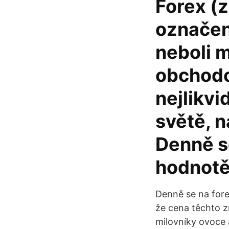
Forex (
označení
neboli 
obchodo
nejlikvi
světě, n
Denně s
hodnotě 
Denně se na fore
že cena těchto zn
milovníky ovoce 