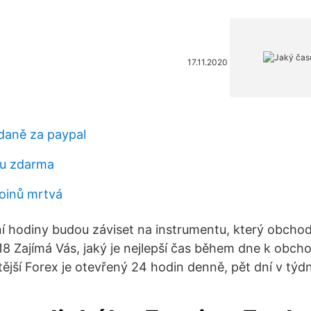
17.11.2020
 daně za paypal
su zdarma
coinů mrtvá
í hodiny budou záviset na instrumentu, který obch
018 Zajímá Vás, jaký je nejlepší čas během dne k obc
itější Forex je otevřený 24 hodin denně, pět dní v týd