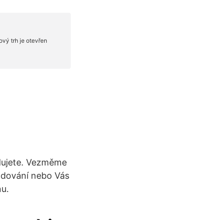
odujete. Vezměme
hodování nebo Vás
nu.