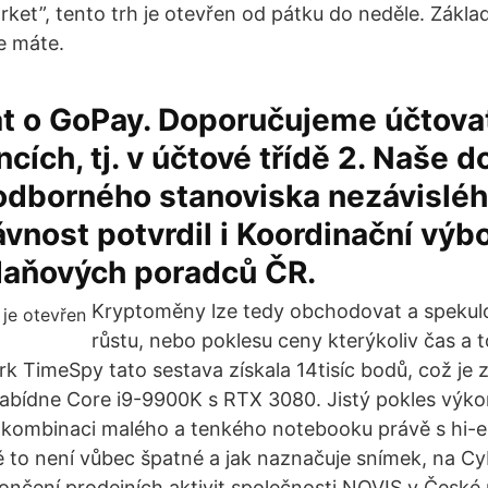
rket”, tento trh je otevřen od pátku do neděle. Zákla
e máte.
at o GoPay. Doporučujeme účtova
ncích, tj. v účtové třídě 2. Naše 
odborného stanoviska nezávisléh
ávnost potvrdil i Koordinační výbo
aňových poradců ČR.
Kryptoměny lze tedy obchodovat a spekulo
růstu, nebo poklesu ceny kterýkoliv čas a 
k TimeSpy tato sestava získala 14tisíc bodů, což je 
nabídne Core i9-9900K s RTX 3080. Jistý pokles výkon
it kombinaci malého a tenkého notebooku právě s hi
ě to není vůbec špatné a jak naznačuje snímek, na C
ončení prodejních aktivit společnosti NOVIS v České r