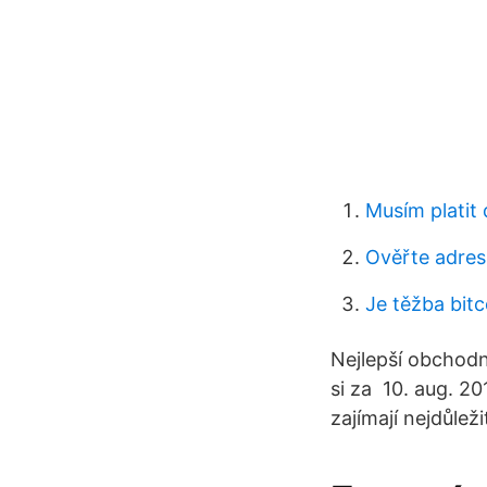
Musím platit
Ověřte adre
Je těžba bit
Nejlepší obchodn
si za 10. aug. 2
zajímají nejdůlež