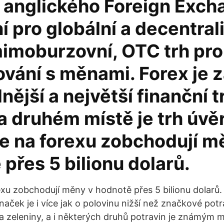
z anglického Foreign Exch
 pro globální a decentral
mimoburzovní, OTC trh pro
vání s měnami. Forex je 
dnější a největší finanční t
a druhém místě je trh úvě
e na forexu zobchodují m
přes 5 bilionu dolarů.
xu zobchodují měny v hodnotě přes 5 bilionu dolarů.
aček je i více jak o polovinu nižší než značkové potr
a zeleniny, a i některých druhů potravin je známým 