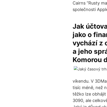
Cairns “Rusty ma
společnosti Appl
Jak účtov
jako o fina
vychází z 
a jeho spr
Komorou d
víkendu. V 3DMar
tisíc méně, než 
těžko lze obháj
3090, ale celkov
Jaký je důvod uk