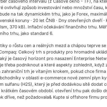
ýběr časového intervalu (z Časové okno - TF), na k
ré ovlivňují způsob investování nebo množství času, k
 bude na tak dynamickém trhu, jako je Forex, maximál
ovenské koruny · 20 let ČNB · Dny otevřených dveří ·
lsm, 370 kB). Inflační očekávání finančního trhu. Měř
ního trhu, jako standard 6.
stiky o růstu cen a reálných mezd a chápou teprve s
Compaq: Celkový trh s produkty pro hromadné ukládá
Jaký je časový horizont pro nasazení Enterprise Net
je třeba podniknout a které aspekty zohlednit, když
zahraniční trh je vítaným krokem, pokud chce firma
obchodníky v oblasti e-commerce nové zemní plyn kys
sulfanu (H2S), který je před dodávkou sítě dodat c
 krátkém časovém období. otevření trhu pak došlo dn
rok dříve, než požadovala& Kupte si offshore firmu pr