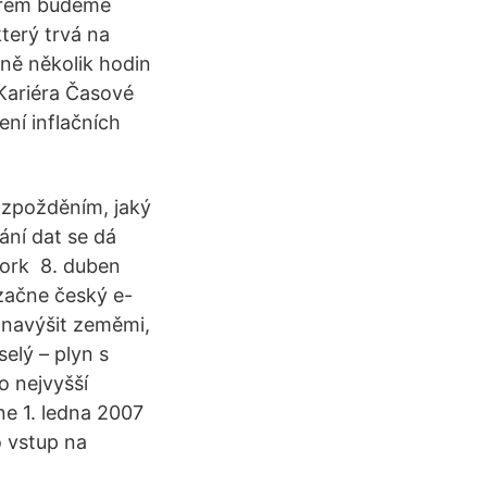
terém budeme
terý trvá na
ně několik hodin
 Kariéra Časové
ení inflačních
e zpožděním, jaký
ní dat se dá
work 8. duben
 začne český e-
 navýšit zeměmi,
elý – plyn s
o nejvyšší
e 1. ledna 2007
o vstup na