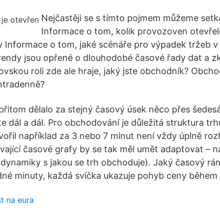
Nejčastěji se s tímto pojmem můžeme setka
Informace o tom, kolik provozoven otevřel
sy Informace o tom, jaké scénáře pro výpadek tržeb
trendy jsou opřené o dlouhodobé časové řady dat a zk
vskou roli zde ale hraje, jaký jste obchodník? Obcho
ntradenně?
přitom dělalo za stejný časový úsek něco přes šedesát
te dál a dál. Pro obchodování je důležitá struktura trhu
ořil například za 3 nebo 7 minut není vždy úplně rozh
ající časové grafy by se tak měl umět adaptovat – n
 (dynamiky s jakou se trh obchoduje). Jaký časový rám
dné minuty, každá svíčka ukazuje pohyb ceny během 
t na eura