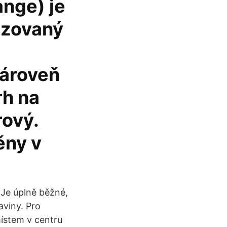
ange) je
izovaný
zároveň
rh na
rový.
ěny v
 Je úplně běžné,
aviny. Pro
místem v centru