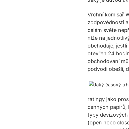
Vrchní komisař W
zodpovědnosti a 
celém světe nepř
níže na jednotliv
obchoduje, jestl
otevřen 24 hodin
obchodování můž
podvodi obešli, d
ratingy jako pros
cenných papírů, 
typy devizových 
(open nebo close