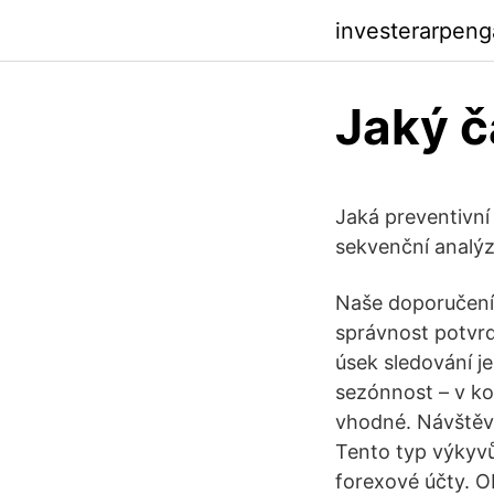
investerarpen
Jaký č
Jaká preventivní 
sekvenční analýz
Naše doporučení 
správnost potvrd
úsek sledování j
sezónnost – v k
vhodné. Návštěvno
Tento typ výkyvů
forexové účty. 