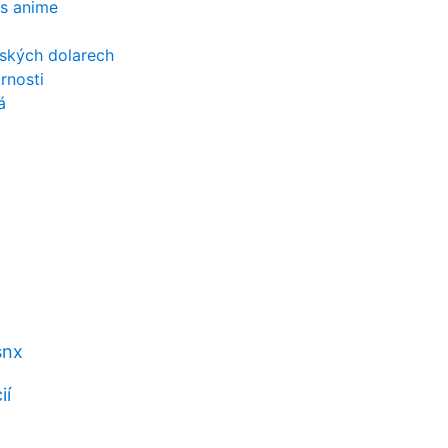
os anime
rských dolarech
rnosti
á
snx
ií