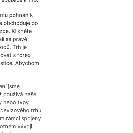
týmu pohnán k
se obchoduje po
zde. Klikněte
li se právě
odů. Trh je
tovat s forex
estice. Abychom
ení jsme
ž používá naše
hy nebo typy
 devizového trhu,
vém rámci spojeny
motném vývoji