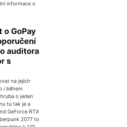
dní informace o
t o GoPay
doporučení
o auditora
r s
vat na jejích
to i během
zhruba o jeden
u tu tak je a
-end GeForce RTX
yberpunk 2077 to
epublice k 1.10.