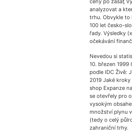
ceny po zasaţ V
analyzovat a kte
trhu. Obvykle to
100 let česko-sl
řady. Výsledky (x
očekávání finanč
Nevedou si stati
10. březen 1999 
podle IDC Živě: 
2019 Jaké kroky 
shop Expanze na 
se otevřely pro 
vysokým obsahem 
množství plynu v
(tedy o celý půl
zahraniční trhy.