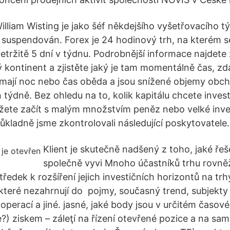
illiam Wisting je jako šéf někdejšího vyšetřovacího 
suspendován. Forex je 24 hodinový trh, na kterém 
etržitě 5 dní v týdnu. Podrobnější informace najdete 
ý kontinent a zjistěte jaký je tam momentálně čas, zda
i mají noc nebo čas oběda a jsou snížené objemy obch
 týdně. Bez ohledu na to, kolik kapitálu chcete inves
ete začít s malým množstvím peněz nebo velké inv
ůkladně jsme zkontrolovali následující poskytovatele.
Klient je skutečně nadšený z toho, jaké řeš
společně vyvi Mnoho účastníků trhu rovně
tředek k rozšíření jejich investičních horizontů na tr
které nezahrnují do pojmy, současný trend, subjekty
operací a jiné. jasné, jaké body jsou v určitém časo
?) ziskem – záleţí na řízení otevřené pozice a na sa