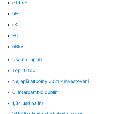
eJRmE
bHTi
sK
EC
oBkv
Usd na rupiah
Top 10 top
Nejlepší altcoiny 2021 k investování
Ci intercambio dublin
1,34 usd na inr