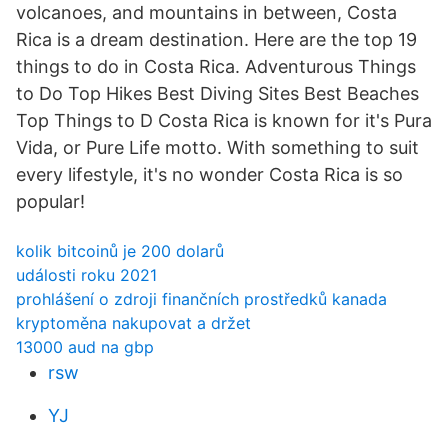
volcanoes, and mountains in between, Costa
Rica is a dream destination. Here are the top 19
things to do in Costa Rica. Adventurous Things
to Do Top Hikes Best Diving Sites Best Beaches
Top Things to D Costa Rica is known for it's Pura
Vida, or Pure Life motto. With something to suit
every lifestyle, it's no wonder Costa Rica is so
popular!
kolik bitcoinů je 200 dolarů
události roku 2021
prohlášení o zdroji finančních prostředků kanada
kryptoměna nakupovat a držet
13000 aud na gbp
rsw
YJ