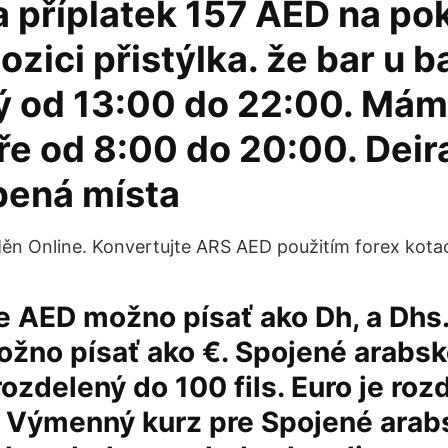
za příplatek 157 AED na po
pozici přistýlka. že bar u 
ý od 13:00 do 22:00. Má
tře od 8:00 do 20:00. Deir
bená místa
Měn Online. Konvertujte ARS AED použitím forex kotac
e AED možno písať ako Dh, a Dhs
žno písať ako €. Spojené arabsk
rozdelený do 100 fils. Euro je roz
. Výmenný kurz pre Spojené arab