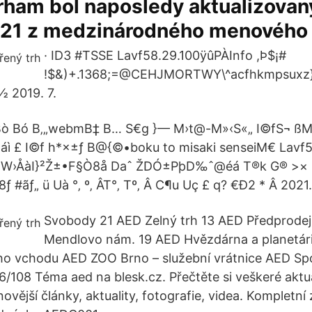
rham bol naposledy aktualizovan
021 z medzinárodného menového 
· ID3 #TSSE Lavf58.29.100ÿûPÀInfo ,Þ$¡#
!$&)+.1368;=@CEHJMORTWY\^acfhkmpsuxz
 2019. 7.
÷ Bò Bó B‚„webmB‡ B… S€g }— M›t@-M»‹S«„ I©fS¬ ß
|áì £ I©f h*×±ƒ B@{©•boku to misaki senseiM€ Lavf
¤ W›ÅàI}²Ž±•F§Ò8å Daˆ ŽDÓ±PþD‰ˆ@éá T®k G® >×
#ãƒ„ ü Uà °‚ º‚ ÂT°‚ Tº‚ Â C¶u Uç £ q? €Ð2 * Â 2021.
Svobody 21 AED Zelný trh 13 AED Předprode
Mendlovo nám. 19 AED Hvězdárna a planetár
ho vchodu AED ZOO Brno – služební vrátnice AED Spo
108 Téma aed na blesk.cz. Přečtěte si veškeré aktu
ovější články, aktuality, fotografie, videa. Kompletní