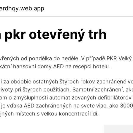
gardhqy.web.app
 pkr otevřený trh
evřených od pondělka do neděle. V případě PKR Velk
nikátní hansovní domy AED na recepci hotelu.
i za obdobie ostatných štyroch rokov zachránené vď
voty pri štyroch použitiach. Samotní zachránení, ako 
m o zmysluplnosti automatizovaných defibrilátorov 
 je vďaka AED zachránených na svete viac, ako 3000 
jných místech s velkou koncentrací lidí.