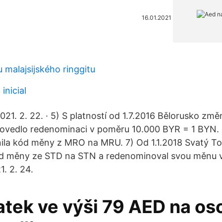
16.01.2021
u malajsijského ringgitu
inicial
1. 2. 22. · 5) S platností od 1.7.2016 Bělorusko změ
ovedlo redenominaci v poměru 10.000 BYR = 1 BYN. 6
ila kód měny z MRO na MRU. 7) Od 1.1.2018 Svatý To
ód měny ze STD na STN a redenominoval svou měnu 
. 2. 24.
atek ve výši 79 AED na os