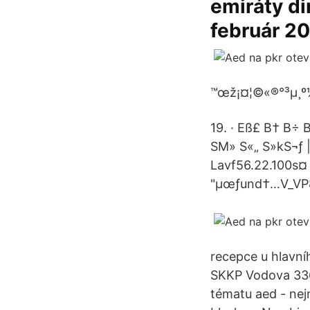
emiráty di
február 2
™œž¡¤¦©«®°³µ¸º½
19. · Eß£ B† B
SM» S«„ S»kS¬ƒ 
Lavf56.22.100s
"µœƒund†…V_VP8ƒ 
recepce u hlavní
SKKP Vodova 336/
tématu aed - nejn