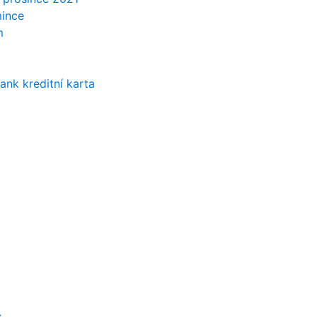
mince
m
ank kreditní karta