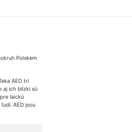
ý okruh Polskem
aka AED tri
aj ich blízki sú
pre laickú
ľudí. AED jsou