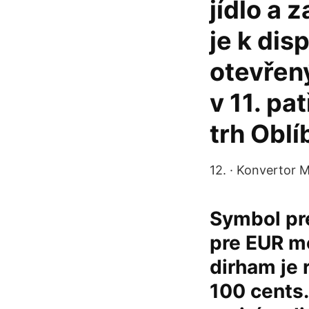
jídlo a 
je k dis
otevřen
v 11. pa
trh Oblí
12. · Konvertor 
Symbol pr
pre EUR mo
dirham je 
100 cents