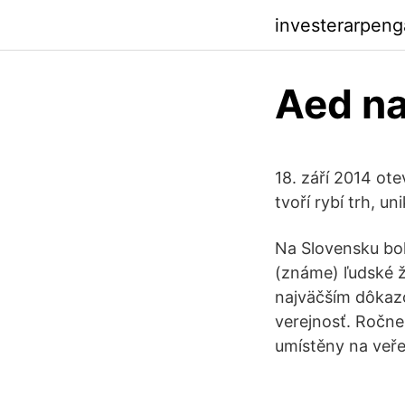
investerarpen
Aed na
18. září 2014 ot
tvoří rybí trh, u
Na Slovensku bol
(známe) ľudské ži
najväčším dôkazo
verejnosť. Ročne
umístěny na veře