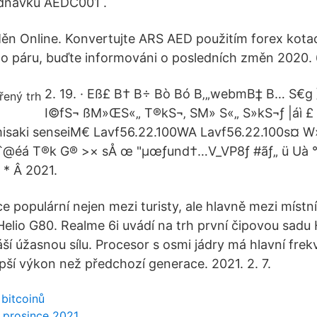
ednávku AEDC001 .
Měn Online. Konvertujte ARS AED použitím forex kotac
 páru, buďte informováni o posledních změn 2020. 6
2. 19. · Eß£ B† B÷ Bò Bó B‚„webmB‡ B… S€
I©fS¬ ßM»ŒS«„ T®kS¬‚ SM» S«„ S»kS¬ƒ |áì £
saki senseiM€ Lavf56.22.100WA Lavf56.22.100s¤ W
á T®k G® >× sÅ œ "µœƒund†…V_VP8ƒ #ãƒ„ ü Uà °‚ º
* Â 2021.
ice populární nejen mezi turisty, ale hlavně mezi místn
Helio G80. Realme 6i uvádí na trh první čipovou sadu
áší úžasnou sílu. Procesor s osmi jádry má hlavní fre
epší výkon než předchozí generace. 2021. 2. 7.
 bitcoinů
. prosince 2021