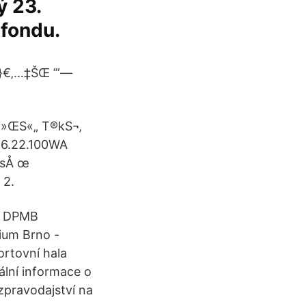
ý 23.
fondu.
}€‚…‡ŠŒ ’”—
M»ŒS«„ T®kS¬‚
56.22.100WA
 sÅ œ
 2.
j DPMB
ium Brno -
rtovní hala
ální informace o
 zpravodajství na