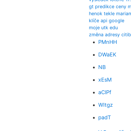
gt predikce ceny 
henok tekle maria
klíče api google
moje utk edu
změna adresy citib
PMnHH
DWaEK
NB
xEsM
aClPf
WItgz
padT