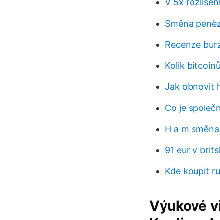
V 5x rozlišen
Směna peněz
Recenze burz
Kolik bitcoi
Jak obnovit 
Co je společ
H a m směna
91 eur v brit
Kde koupit ru
Výukové vi