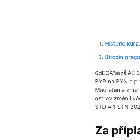
Historie kurz
Bitcoin preço 
6dEQÂ"æzåiÀÉ 202
BYR na BYN a pr
Mauretánie změn
ostrov změnil k
STD = 1 STN 2021
Za přípl