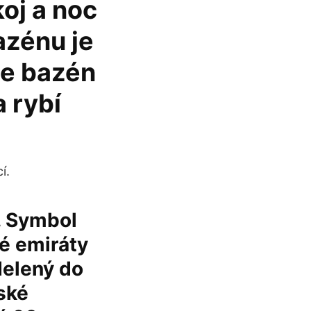
koj a noc
bazénu je
me bazén
a rybí
í.
. Symbol
é emiráty
delený do
ské