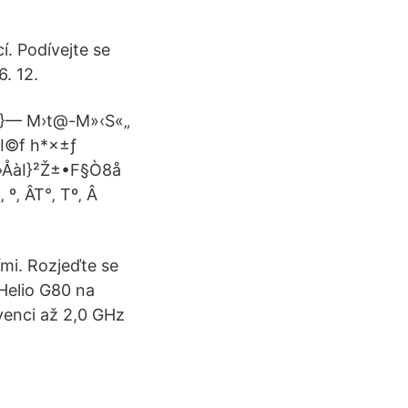
í. Podívejte se
. 12.
g }— M›t@-M»‹S«„
 I©f h*×±ƒ
›ÅàI}²Ž±•F§Ò8å
‚ ÂT°‚ Tº‚ Â
ími. Rozjeďte se
 Helio G80 na
kvenci až 2,0 GHz