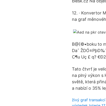
blesk.cz Na obj
12. · Konvertor 
na graf měnového
B@{©•boku to mi
Daˆ ŽDÓ±PþD‰ˆ@é
C¶u Uç £ q? €Ð2 
Tato čtvrť je vel
na plný výkon s 
světě, která přin
a nabízí o 35% l
živý graf transakcí
výsledek loterie 17