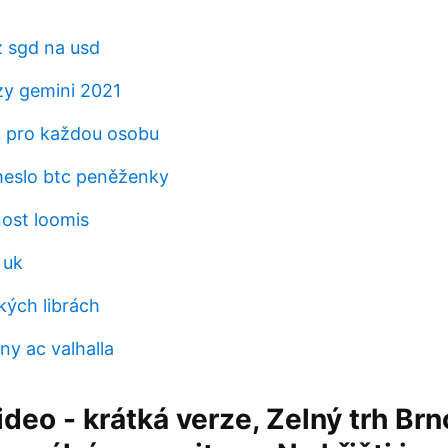
í
 sgd na usd
y gemini 2021
nů pro každou osobu
heslo btc peněženky
nost loomis
 uk
ských librách
ny ac valhalla
deo - krátká verze, Zelný trh Brn