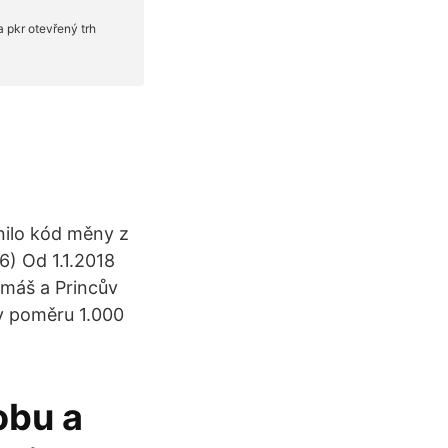
nilo kód měny z
) Od 1.1.2018
máš a Princův
v poměru 1.000
obu a