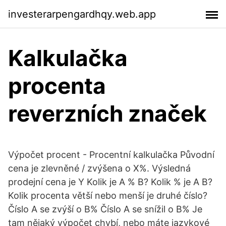
investerarpengardhqy.web.app
Kalkulačka
procenta
reverzních značek
Výpočet procent - Procentní kalkulačka Původní
cena je zlevněné / zvýšena o X%. Výsledná
prodejní cena je Y Kolik je A % B? Kolik % je A B?
Kolik procenta větší nebo menší je druhé číslo?
Číslo A se zvýší o B% Číslo A se snížil o B% Je
tam nějaký výpočet chybí, nebo máte jazykové