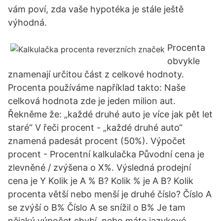
vám poví, zda vaše hypotéka je stále ještě
výhodná.
Procenta
obvykle
znamenají určitou část z celkové hodnoty.
Procenta používáme například takto: Naše
celková hodnota zde je jeden milion aut.
Řekněme že: „každé druhé auto je více jak pět let
staré“ V řeči procent - „každé druhé auto“
znamená padesát procent (50%). Výpočet
procent - Procentní kalkulačka Původní cena je
zlevněné / zvýšena o X%. Výsledná prodejní
cena je Y Kolik je A % B? Kolik % je A B? Kolik
procenta větší nebo menší je druhé číslo? Číslo A
se zvýší o B% Číslo A se snížil o B% Je tam
nějaký výpočet chybí, nebo máte jazykové