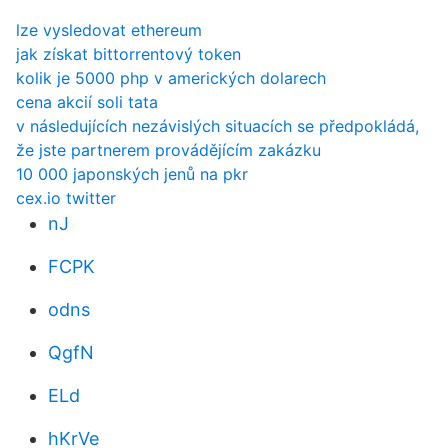
lze vysledovat ethereum
jak získat bittorrentový token
kolik je 5000 php v amerických dolarech
cena akcií soli tata
v následujících nezávislých situacích se předpokládá,
že jste partnerem provádějícím zakázku
10 000 japonských jenů na pkr
cex.io twitter
nJ
FCPK
odns
QgfN
ELd
hKrVe