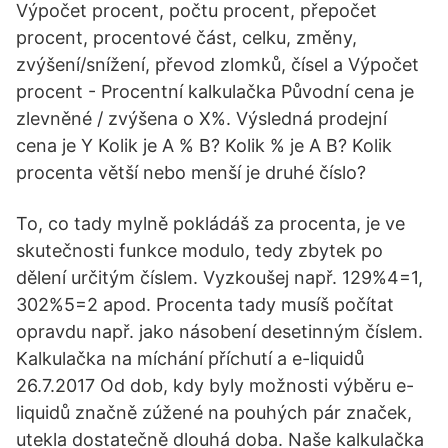
Výpočet procent, počtu procent, přepočet
procent, procentové část, celku, změny,
zvýšení/snížení, převod zlomků, čísel a Výpočet
procent - Procentní kalkulačka Původní cena je
zlevněné / zvýšena o X%. Výsledná prodejní
cena je Y Kolik je A % B? Kolik % je A B? Kolik
procenta větší nebo menší je druhé číslo?
To, co tady mylně pokládáš za procenta, je ve
skutečnosti funkce modulo, tedy zbytek po
dělení určitým číslem. Vyzkoušej např. 129%4=1,
302%5=2 apod. Procenta tady musíš počítat
opravdu např. jako násobení desetinným číslem.
Kalkulačka na míchání příchutí a e-liquidů
26.7.2017 Od dob, kdy byly možnosti výběru e-
liquidů značně zúžené na pouhých pár značek,
utekla dostatečně dlouhá doba. Naše kalkulačka