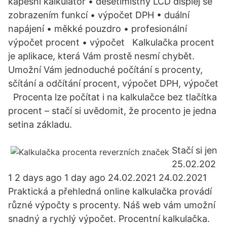
kapesní kalkulátor • desetimístný LCD displej se
zobrazením funkcí • výpočet DPH • duální
napájení • měkké pouzdro • profesionální
výpočet procent • výpočet Kalkulačka procent
je aplikace, která Vám prostě nesmí chybět.
Umožní Vám jednoduché počítání s procenty,
sčítání a odčítání procent, výpočet DPH, výpočet
Procenta lze počítat i na kalkulačce bez tlačítka
procent – stačí si uvědomit, že procento je jedna
setina základu.
Stačí si jen
25.02.202
1 2 days ago 1 day ago 24.02.2021 24.02.2021
Praktická a přehledná online kalkulačka provádí
různé výpočty s procenty. Náš web vám umožní
snadný a rychlý výpočet. Procentní kalkulačka.