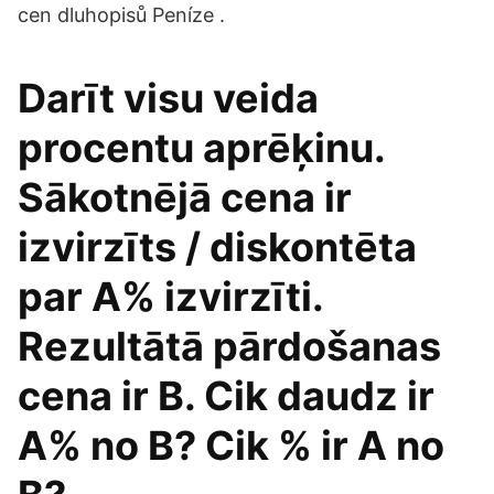
cen dluhopisů Peníze .
Darīt visu veida
procentu aprēķinu.
Sākotnējā cena ir
izvirzīts / diskontēta
par A% izvirzīti.
Rezultātā pārdošanas
cena ir B. Cik daudz ir
A% no B? Cik % ir A no